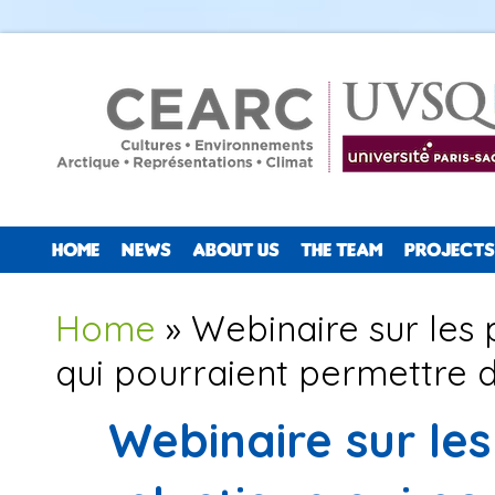
HOME
NEWS
ABOUT US
THE TEAM
PROJECTS
You are here
Home
» Webinaire sur les p
qui pourraient permettre de
Webinaire sur les