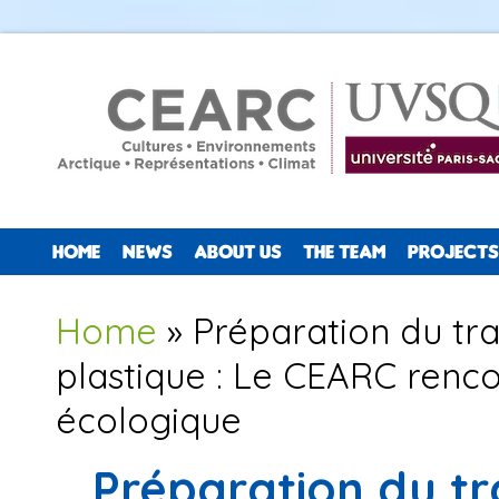
HOME
NEWS
ABOUT US
THE TEAM
PROJECTS
You are here
Home
» Préparation du trai
plastique : Le CEARC rencon
écologique
Préparation du tra