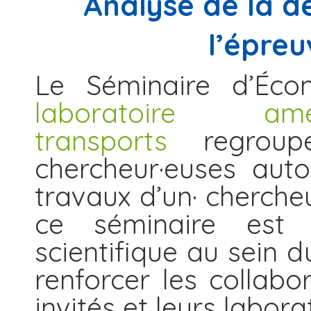
Analyse de la d
l’épreu
Le Séminaire d’Éco
laboratoire am
transports
regroup
chercheur·euses aut
travaux d’un· chercheu
ce séminaire est d
scientifique au sein d
renforcer les collabo
invités et leurs labora