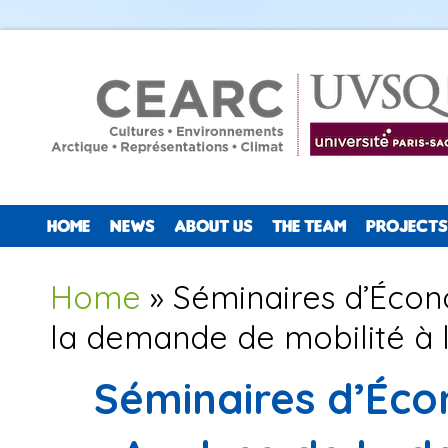
HOME
NEWS
ABOUT US
THE TEAM
PROJECTS
You are here
Home
» Séminaires d’Écon
la demande de mobilité à l
Séminaires d’Éco