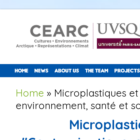
HOME
NEWS
ABOUT US
THE TEAM
PROJECTS
You are here
Home
» Microplastiques et
environnement, santé et so
Microplast