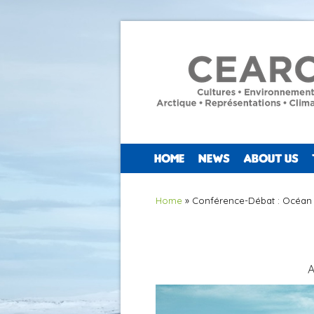
HOME
NEWS
ABOUT US
You are here
Home
» Conférence-Débat : Océan 
A