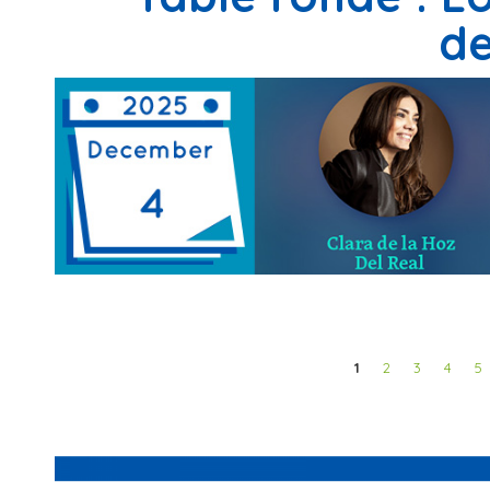
de
Pages
1
2
3
4
5