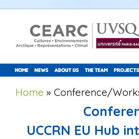
HOME
NEWS
ABOUT US
THE TEAM
PROJECTS
You are here
Home
» Conference/Work
Confere
UCCRN EU Hub int