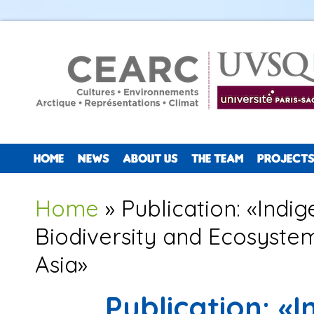
HOME
NEWS
ABOUT US
THE TEAM
PROJECTS
You are here
Home
» Publication: «Ind
Biodiversity and Ecosyste
Asia»
Publication: «