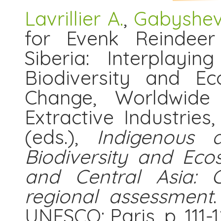
Lavrillier A.
,
Gabyshev
for Evenk Reindeer
Siberia: Interplayi
Biodiversity and Ec
Change, Worldwid
Extractive Industries
(eds.),
Indigenous 
Biodiversity and Eco
and Central Asia: C
regional assessment
UNESCO: Paris, p. 111-12