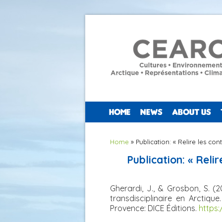
HOME
NEWS
ABOUT US
You are here
Home
» Publication: « Relire les co
Publication: « Reli
Gherardi, J., & Grosbon, S. (
transdisciplinaire en Arctiqu
Provence: DICE Éditions.
https: