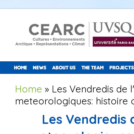
HOME
NEWS
ABOUT US
THE TEAM
PROJECTS
You are here
Home
» Les Vendredis de 
meteorologiques: histoire o
Les Vendredis 