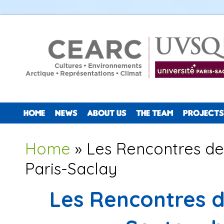
HOME
NEWS
ABOUT US
THE TEAM
PROJECTS
You are here
Home
» Les Rencontres de 
Paris-Saclay
Les Rencontres de