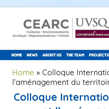
HOME
NEWS
ABOUT US
THE TEAM
PROJECTS
You are here
Home
» Colloque Internatio
l’aménagement du territoi
Colloque Internatio