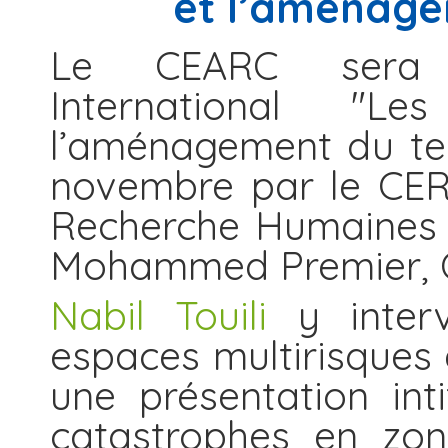
et l’aménagem
Le CEARC sera 
International "L
l’aménagement du terr
novembre par le CER
Recherche Humaines e
Mohammed Premier, 
Nabil Touili
y interv
espaces multirisques 
une présentation int
catastrophes en zon