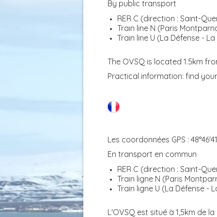
By public transport
RER C (direction : Saint-Que
Train line N (Paris Montparn
Train line U (La Défense - La
The OVSQ is located 1.5km fro
Practical information: find you
Les coordonnées GPS
: 48°46'4
En transport en commun
RER C (direction : Saint-Que
Train ligne N (Paris Montpar
Train ligne
U (La Défense - La
L'OVSQ est situé à 1,5km de l