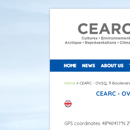
HOME
NEWS
ABOUT US
You are here
Home
» CEARC - OVSQ, 11 Boulevar
CEARC - OV
GPS coordinates: 48°46'41.1"N 2